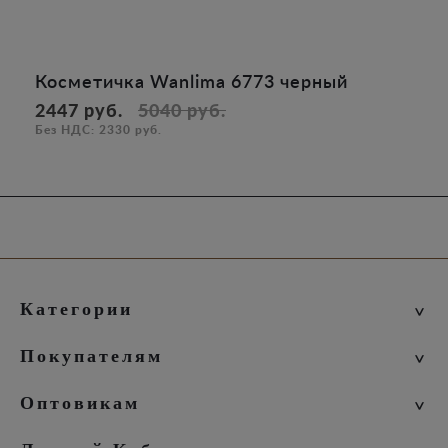
Косметичка Wanlima 6773 черный
2447 руб.
5040 руб.
Без НДС: 2330 руб.
Категории
Новинки
Покупателям
Женская коллекция
Мужская коллекция
Скидки
Оптовикам
Дорожная коллекция
Бонусы
Упаковка
Доставка и оплата
Оптовые покупки