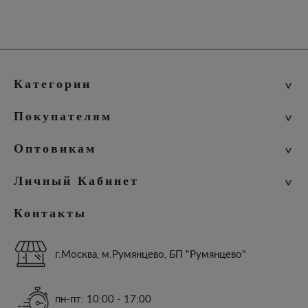
Категории
Новинки
Покупателям
Женская коллекция
Мужская коллекция
Скидки
Оптовикам
Дорожная коллекция
Бонусы
Упаковка
Доставка и оплата
Оптовые покупки
Личный Кабинет
Условия соглашения
Сотрудничество
Личный Кабинет
Контакты
История заказов
Закладки
Рассылка
г.Москва, м.Румянцево, БП "Румянцево"
пн-пт: 10:00 - 17:00