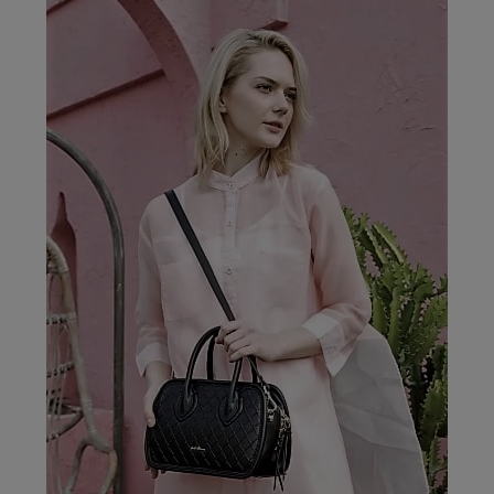
- Сумки женские
- Сумки через плечо
- Сумки на руку
- Сумки деловые
- Рюкзаки
- Клатч, вечерние сумки
- Кошельки
- Визитницы
- Косметички
- Обложки для документов
- Обложки для паспорта
- Вся женская коллекция