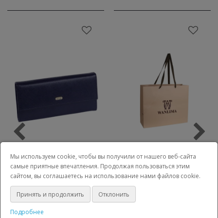
Пакет Wanlima
Пакет Wanlima
Мы используем cookie, чтобы вы получили от нашего веб-сайта
средний
большой
самые приятные впечатления. Продолжая пользоваться этим
сайтом, вы соглашаетесь на использование нами файлов cookie.
101 руб.
164 руб.
Без НДС: 96 руб.
Без НДС: 156 руб.
Принять и продолжить
Отклонить
Подробнее