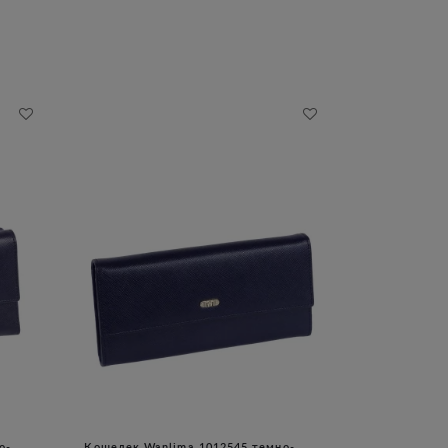
о-
Кошелек Wanlima 1012545 темно-