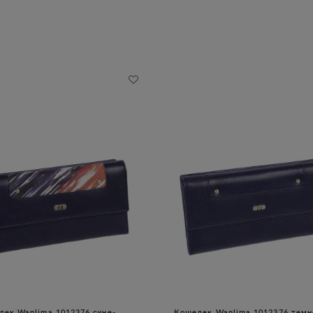
ек Wanlima 1012376 сине-
Кошелек Wanlima 1012376 темн