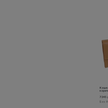
Коше
кори
7245 
Без 