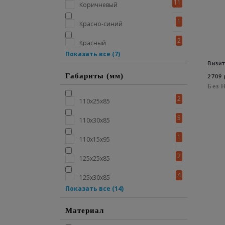
11
Коричневый
1
Красно-синий
2
Красный
Показать все (7)
3
Оранжевый
Визи
Габариты (мм)
2709 
1
Серый
Без 
1
2
Сине-красный
110x25x85
1
5
Синий
110x30x85
2
1
Темно-синий
110х15х95
3
2
Черно-серый
125x25x85
11
4
Чёрный
125x30x85
Показать все (14)
1
125x90x85
Материал
2
140x25x90