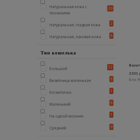
2
185x25x90
Натуральная кожа с
29
тиснением
6
185x30x100
2
Натуральная, гладкая кожа
2
190x25x90
8
Натуральная, лаковая кожа
1
190x25x95
1
Тип кошелька
200x20x100
1
Визи
205x20x100
12
Большой
2331 
1
230x90x155
8
Без 
Визитница маленькая
3
75x15x100
1
Косметичка
2
75x20x105
8
Маленький
1
75х15х100
1
На одной молнии
1
80x10x105
9
Средний
1
80x15x105