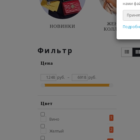
нами фай
Принят
ЖЕНСКАЯ
НОВИНКИ
Подробн
КОЛЛЕКЦИЯ
Фильтр
Цена
руб.
–
руб.
Цвет
1
Вино
2
Желтый