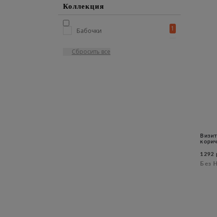
Коллекция
1
Бабочки
Визи
кори
1292 
Без 