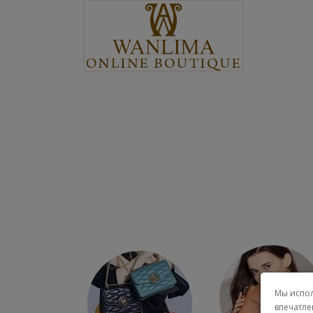
Мы испол
впечатле