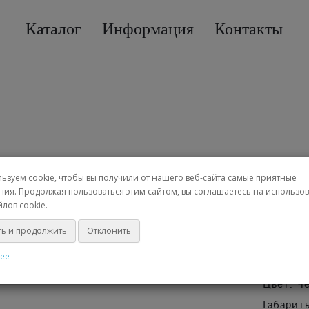
Каталог
Информация
Контакты
ница Wanlima 0150457 
Женская ко
ьзуем cookie, чтобы вы получили от нашего веб-сайта самые приятные
ния. Продолжая пользоваться этим сайтом, вы соглашаетесь на использо
лов cookie.
ь и продолжить
Отклонить
Артикул
ее
Наличи
Цвет: Ч
Габарит