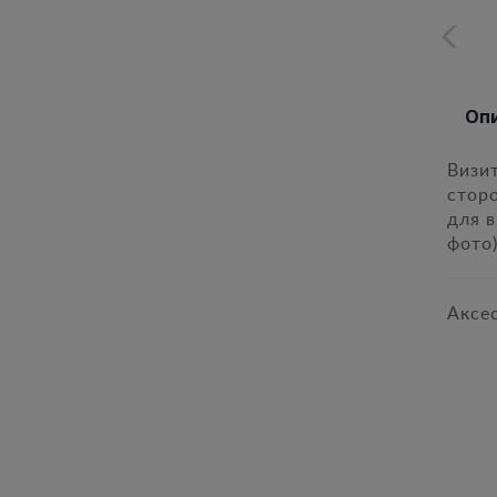
Оп
Визи
стор
для в
фото
Аксе