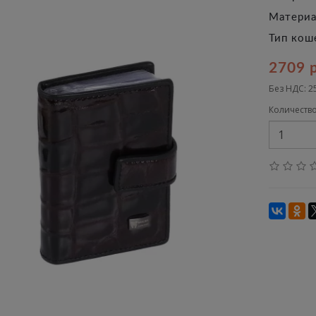
Материа
Тип кош
2709 
Без НДС: 2
Количеств