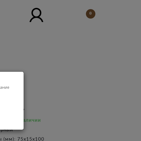
0
черный
ллекция
Визитница Wanlima 0150457 черный
вание
: 0150457
е:
Есть в наличии
ёрный
ы (мм): 75x15x100